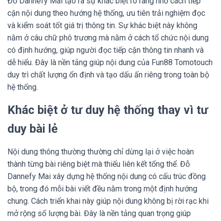
Đỗ Dannefy Mai tạo ra sự khác biệt rõ ràng nhờ cách tiếp
cận nội dung theo hướng hệ thống, ưu tiên trải nghiệm đọc
và kiểm soát tốt giá trị thông tin. Sự khác biệt này không
nằm ở câu chữ phô trương mà nằm ở cách tổ chức nội dung
có định hướng, giúp người đọc tiếp cận thông tin nhanh và
dễ hiểu. Đây là nền tảng giúp nội dung của Fun88 Tomotouch
duy trì chất lượng ổn định và tạo dấu ấn riêng trong toàn bộ
hệ thống.
Khác biệt ở tư duy hệ thống thay vì tư
duy bài lẻ
Nội dung thông thường thường chỉ dừng lại ở việc hoàn
thành từng bài riêng biệt mà thiếu liên kết tổng thể. Đỗ
Dannefy Mai xây dựng hệ thống nội dung có cấu trúc đồng
bộ, trong đó mỗi bài viết đều nằm trong một định hướng
chung. Cách triển khai này giúp nội dung không bị rời rạc khi
mở rộng số lượng bài. Đây là nền tảng quan trọng giúp