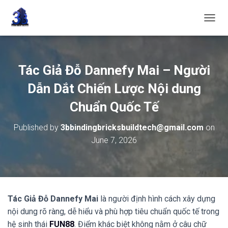
T
O
G
G
L
Tác Giả Đỗ Dannefy Mai – Người
E
N
Dẫn Dắt Chiến Lược Nội dung
A
Chuẩn Quốc Tế
V
I
G
Published by
3bbindingbricksbuildtech@gmail.com
on
A
June 7, 2026
T
I
O
N
Tác Giả Đỗ Dannefy Mai
là người định hình cách xây dựng
nội dung rõ ràng, dễ hiểu và phù hợp tiêu chuẩn quốc tế trong
hệ sinh thái
FUN88
. Điểm khác biệt không nằm ở câu chữ