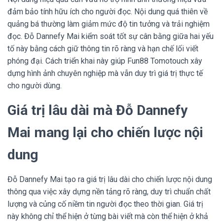
đảm bảo tính hữu ích cho người đọc. Nội dung quá thiên về
quảng bá thường làm giảm mức độ tin tưởng và trải nghiệm
đọc. Đỗ Dannefy Mai kiểm soát tốt sự cân bằng giữa hai yếu
tố này bằng cách giữ thông tin rõ ràng và hạn chế lối viết
phóng đại. Cách triển khai này giúp Fun88 Tomotouch xây
dựng hình ảnh chuyên nghiệp mà vẫn duy trì giá trị thực tế
cho người dùng.
Giá trị lâu dài mà Đỗ Dannefy
Mai mang lại cho chiến lược nội
dung
Đỗ Dannefy Mai tạo ra giá trị lâu dài cho chiến lược nội dung
thông qua việc xây dựng nền tảng rõ ràng, duy trì chuẩn chất
lượng và củng cố niềm tin người đọc theo thời gian. Giá trị
này không chỉ thể hiện ở từng bài viết mà còn thể hiện ở khả