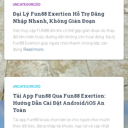
UNCATEGORIZED
Đại Lý Fun88 Exertion Hỗ Trợ Đăng
Nhập Nhanh, Không Gián Đoạn
Việc truy cập FUN88 đôi khi có thể gặp gián đoạn do thay
đổi tên miền hoặc đường dẫn không còn hoạt động. Đại lý
Fun88 Exertion giúp người chơi nhanh chóng tiếp cận
đúng
Read more…
UNCATEGORIZED
Tải App Fun88 Qua Fun88 Exertion:
Hướng Dẫn Cài Đặt Android/iOS An
Toàn
Tải app Fun88 là lựa chọn tiện lợi cho người chơi muốn
theo dõi kèo, đăng nhập tài khoản, nạp rút và cập nhật