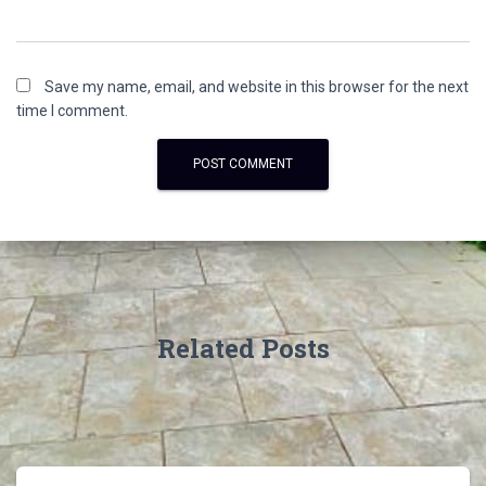
Save my name, email, and website in this browser for the next
time I comment.
Related Posts