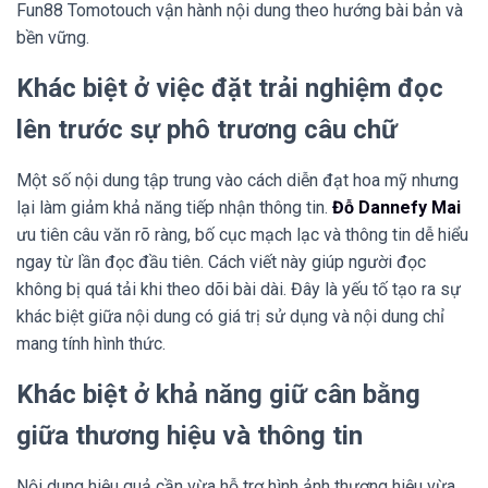
Fun88 Tomotouch vận hành nội dung theo hướng bài bản và
bền vững.
Khác biệt ở việc đặt trải nghiệm đọc
lên trước sự phô trương câu chữ
Một số nội dung tập trung vào cách diễn đạt hoa mỹ nhưng
lại làm giảm khả năng tiếp nhận thông tin.
Đỗ Dannefy Mai
ưu tiên câu văn rõ ràng, bố cục mạch lạc và thông tin dễ hiểu
ngay từ lần đọc đầu tiên. Cách viết này giúp người đọc
không bị quá tải khi theo dõi bài dài. Đây là yếu tố tạo ra sự
khác biệt giữa nội dung có giá trị sử dụng và nội dung chỉ
mang tính hình thức.
Khác biệt ở khả năng giữ cân bằng
giữa thương hiệu và thông tin
Nội dung hiệu quả cần vừa hỗ trợ hình ảnh thương hiệu vừa