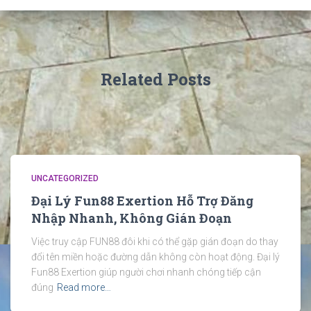
Related Posts
UNCATEGORIZED
Đại Lý Fun88 Exertion Hỗ Trợ Đăng
Nhập Nhanh, Không Gián Đoạn
Việc truy cập FUN88 đôi khi có thể gặp gián đoạn do thay
đổi tên miền hoặc đường dẫn không còn hoạt động. Đại lý
Fun88 Exertion giúp người chơi nhanh chóng tiếp cận
đúng
Read more…