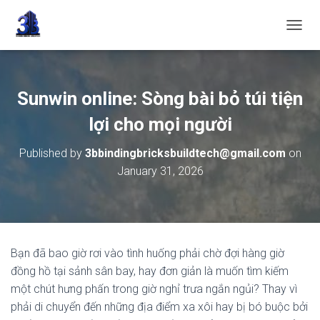
T
O
G
G
L
Sunwin online: Sòng bài bỏ túi tiện
E
N
lợi cho mọi người
A
V
Published by
3bbindingbricksbuildtech@gmail.com
on
I
January 31, 2026
G
A
T
I
O
N
Bạn đã bao giờ rơi vào tình huống phải chờ đợi hàng giờ
đồng hồ tại sảnh sân bay, hay đơn giản là muốn tìm kiếm
một chút hưng phấn trong giờ nghỉ trưa ngắn ngủi? Thay vì
phải di chuyển đến những địa điểm xa xôi hay bị bó buộc bởi