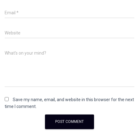
Email
*
Website
What's on your mind?
Save my name, email, and website in this browser for the next
time I comment.