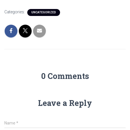
Categories:
UNCATEGORIZED
0 Comments
Leave a Reply
Name
*