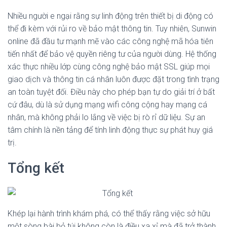
Nhiều người e ngại rằng sự linh động trên thiết bị di động có
thể đi kèm với rủi ro về bảo mật thông tin. Tuy nhiên, Sunwin
online đã đầu tư mạnh mẽ vào các công nghệ mã hóa tiên
tiến nhất để bảo vệ quyền riêng tư của người dùng. Hệ thống
xác thực nhiều lớp cùng công nghệ bảo mật SSL giúp mọi
giao dịch và thông tin cá nhân luôn được đặt trong tình trạng
an toàn tuyệt đối. Điều này cho phép bạn tự do giải trí ở bất
cứ đâu, dù là sử dụng mạng wifi công cộng hay mạng cá
nhân, mà không phải lo lắng về việc bị rò rỉ dữ liệu. Sự an
tâm chính là nền tảng để tính linh động thực sự phát huy giá
trị.
Tổng kết
Khép lại hành trình khám phá, có thể thấy rằng việc sở hữu
một sòng bài bỏ túi không còn là điều xa xỉ mà đã trở thành