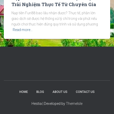
Trải Nghiệm Thực Tế Từ Chuyên Gia
Nạp tiền Fun88 bao lâu nhận được? Thực tế, phần lớn
giao dịch sẽ được hệ thống xử lý chỉ trong vài phút nếu
người chơi thực hiện đúng quy trình và sử dụng phương
Read more…
HOME
BLOG
ABOUT US
CONTACT US
Hestia | Developed by
ThemeIsle