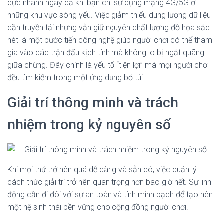
cực nhanh ngay cả khi bạn chỉ sử dụng mạng 4G/5G ở
những khu vực sóng yếu. Việc giảm thiểu dung lượng dữ liệu
cần truyền tải nhưng vẫn giữ nguyên chất lượng đồ họa sắc
nét là một bước tiến công nghệ giúp người chơi có thể tham
gia vào các trận đấu kịch tính mà không lo bị ngắt quãng
giữa chừng. Đây chính là yếu tố “tiện lợi” mà mọi người chơi
đều tìm kiếm trong một ứng dụng bỏ túi.
Giải trí thông minh và trách
nhiệm trong kỷ nguyên số
Khi mọi thứ trở nên quá dễ dàng và sẵn có, việc quản lý
cách thức giải trí trở nên quan trọng hơn bao giờ hết. Sự linh
động cần đi đôi với sự an toàn và tính minh bạch để tạo nên
một hệ sinh thái bền vững cho cộng đồng người chơi.