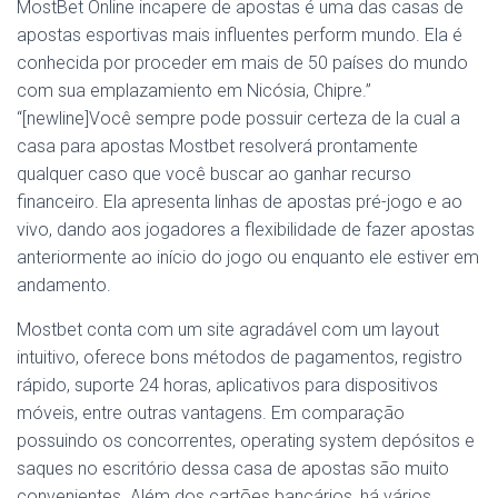
MostBet Online incapere de apostas é uma das casas de
apostas esportivas mais influentes perform mundo. Ela é
conhecida por proceder em mais de 50 países do mundo
com sua emplazamiento em Nicósia, Chipre.”
“[newline]Você sempre pode possuir certeza de la cual a
casa para apostas Mostbet resolverá prontamente
qualquer caso que você buscar ao ganhar recurso
financeiro. Ela apresenta linhas de apostas pré-jogo e ao
vivo, dando aos jogadores a flexibilidade de fazer apostas
anteriormente ao início do jogo ou enquanto ele estiver em
andamento.
Mostbet conta com um site agradável com um layout
intuitivo, oferece bons métodos de pagamentos, registro
rápido, suporte 24 horas, aplicativos para dispositivos
móveis, entre outras vantagens. Em comparação
possuindo os concorrentes, operating system depósitos e
saques no escritório dessa casa de apostas são muito
convenientes. Além dos cartões bancários, há vários