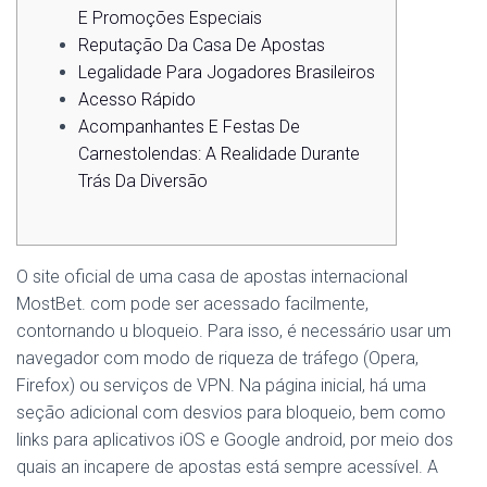
E Promoções Especiais
Reputação Da Casa De Apostas
Legalidade Para Jogadores Brasileiros
Acesso Rápido
Acompanhantes E Festas De
Carnestolendas: A Realidade Durante
Trás Da Diversão
O site oficial de uma casa de apostas internacional
MostBet. com pode ser acessado facilmente,
contornando u bloqueio. Para isso, é necessário usar um
navegador com modo de riqueza de tráfego (Opera,
Firefox) ou serviços de VPN. Na página inicial, há uma
seção adicional com desvios para bloqueio, bem como
links para aplicativos iOS e Google android, por meio dos
quais an incapere de apostas está sempre acessível. A