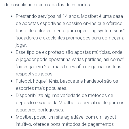
de casualidad quanto aos fãs de esportes.
Prestando serviços há 14 anos, Mostbet é uma casa
de apostas esportivas e cassino on-line que oferece
bastante entretenimento para operating system seus”
“jogadores e excelentes promoções para começar a
jogar.
Esse tipo de ex profeso são apostas múltiplas, onde
o jogador pode apostar na várias partidas, asi como”
“arriesgar em 2 et mais times afin de ganhar os teus
respectivos jogos.
Futebol, hóquei, tênis, basquete e handebol são os
esportes mais populares.
Dispopnibiliza alguma variedade de métodos de
depósito e saque da Mostbet, especialmente para os
jogadores portugueses.
Mostbet possui um site agradável com um layout
intuitivo, oferece bons métodos de pagamentos,