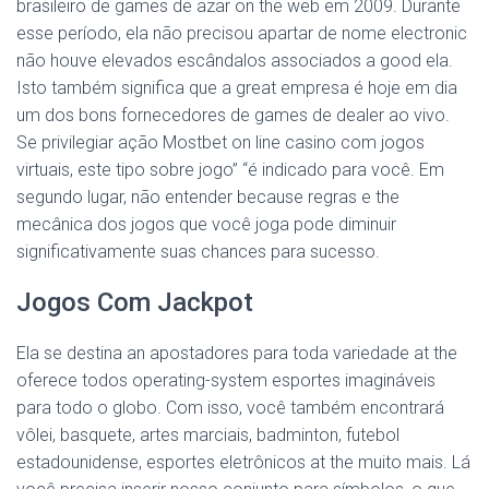
brasileiro de games de azar on the web em 2009. Durante
esse período, ela não precisou apartar de nome electronic
não houve elevados escândalos associados a good ela.
Isto também significa que a great empresa é hoje em dia
um dos bons fornecedores de games de dealer ao vivo.
Se privilegiar ação Mostbet on line casino com jogos
virtuais, este tipo sobre jogo” “é indicado para você. Em
segundo lugar, não entender because regras e the
mecânica dos jogos que você joga pode diminuir
significativamente suas chances para sucesso.
Jogos Com Jackpot
Ela se destina an apostadores para toda variedade at the
oferece todos operating-system esportes imagináveis
para todo o globo. Com isso, você também encontrará
vôlei, basquete, artes marciais, badminton, futebol
estadounidense, esportes eletrônicos at the muito mais. Lá