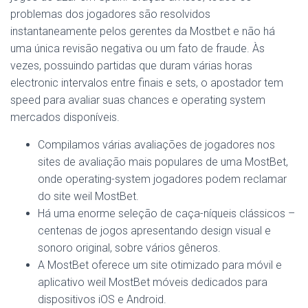
problemas dos jogadores são resolvidos
instantaneamente pelos gerentes da Mostbet e não há
uma única revisão negativa ou um fato de fraude. Às
vezes, possuindo partidas que duram várias horas
electronic intervalos entre finais e sets, o apostador tem
speed para avaliar suas chances e operating system
mercados disponíveis.
Compilamos várias avaliações de jogadores nos
sites de avaliação mais populares de uma MostBet,
onde operating-system jogadores podem reclamar
do site weil MostBet.
Há uma enorme seleção de caça-níqueis clássicos –
centenas de jogos apresentando design visual e
sonoro original, sobre vários gêneros.
A MostBet oferece um site otimizado para móvil e
aplicativo weil MostBet móveis dedicados para
dispositivos iOS e Android.