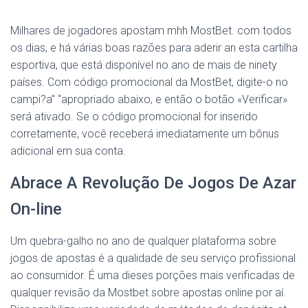
Milhares de jogadores apostam mhh MostBet. com todos
os dias, e há várias boas razões para aderir an esta cartilha
esportiva, que está disponível no ano de mais de ninety
países. Com código promocional da MostBet, digite-o no
campi?a” “apropriado abaixo, e então o botão «Verificar»
será ativado. Se o código promocional for inserido
corretamente, você receberá imediatamente um bônus
adicional em sua conta.
Abrace A Revolução De Jogos De Azar
On-line
Um quebra-galho no ano de qualquer plataforma sobre
jogos de apostas é a qualidade de seu serviço profissional
ao consumidor. É uma dieses porções mais verificadas de
qualquer revisão da Mostbet sobre apostas online por aí.