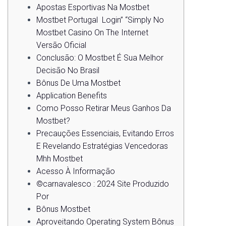
Apostas Esportivas Na Mostbet
Mostbet Portugal ️ Login” “Simply No
Mostbet Casino On The Internet
Versão Oficial
Conclusão: O Mostbet É Sua Melhor
Decisão No Brasil
Bônus De Uma Mostbet
Application Benefits
Como Posso Retirar Meus Ganhos Da
Mostbet?
Precauções Essenciais, Evitando Erros
E Revelando Estratégias Vencedoras
Mhh Mostbet
Acesso À Informação
©carnavalesco : 2024 Site Produzido
Por
Bônus Mostbet
Aproveitando Operating System Bônus