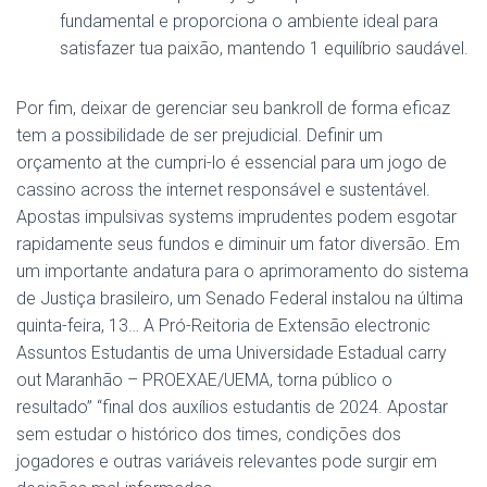
fundamental e proporciona o ambiente ideal para
satisfazer tua paixão, mantendo 1 equilíbrio saudável.
Por fim, deixar de gerenciar seu bankroll de forma eficaz
tem a possibilidade de ser prejudicial. Definir um
orçamento at the cumpri-lo é essencial para um jogo de
cassino across the internet responsável e sustentável.
Apostas impulsivas systems imprudentes podem esgotar
rapidamente seus fundos e diminuir um fator diversão. Em
um importante andatura para o aprimoramento do sistema
de Justiça brasileiro, um Senado Federal instalou na última
quinta-feira, 13… A Pró-Reitoria de Extensão electronic
Assuntos Estudantis de uma Universidade Estadual carry
out Maranhão – PROEXAE/UEMA, torna público o
resultado” “final dos auxílios estudantis de 2024. Apostar
sem estudar o histórico dos times, condições dos
jogadores e outras variáveis relevantes pode surgir em