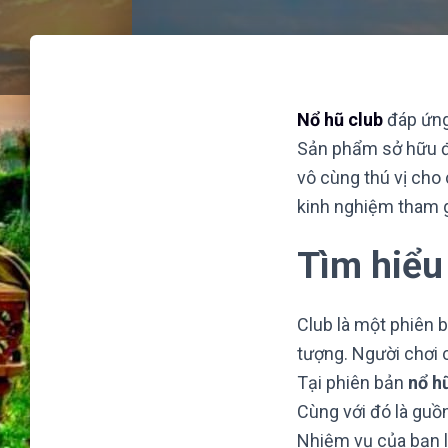
Nổ hũ club
đáp ứng
Sản phẩm sở hữu đồ
vô cùng thú vị cho 
kinh nghiệm tham g
Tìm hiểu
Club là một phiên 
tượng. Người chơi có
Tại phiên bản
nổ h
Cùng với đó là guồ
Nhiệm vụ của bạn l