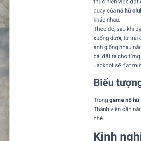
thực hiện việc đặt
quay của
nổ hũ clu
khác nhau.
Theo đó, sau khi bạ
xuống dưới, từ trá
ảnh giống nhau nằm
cái đặt ra cho từng
Jackpot sẽ đạt mức
Biểu tượng
Trong
game nổ hũ 
Thành viên cần nắm
nhé.
Kinh ngh