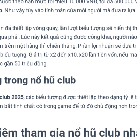
 cược theo hạn mức tối thiểu 10.000 VNĐ, tối đa 500.000
b
. Như vậy tùy vào tính toán của mỗi người mà đưa ra lự
n đã thiết lập vòng quay, lần lượt biểu tượng sẽ hiển thị 
i qua phải. Lúc này kết quả cũng được công khai, người nà
 trên một hàng thì chiến thắng. Phần lợi nhuận sẽ dựa t
 biểu tượng. Giá trị từ x2 đến x10, x20 lần tiền vốn, nếu 
 gần 50 triệu đồng.
 trong nổ hũ club
club 2025
, các biểu tượng được thiết lập theo dạng tỷ lệ 
 bắt tính chất có trong game để từ đó chủ động hơn tro
iệm tham gia nổ hũ club n