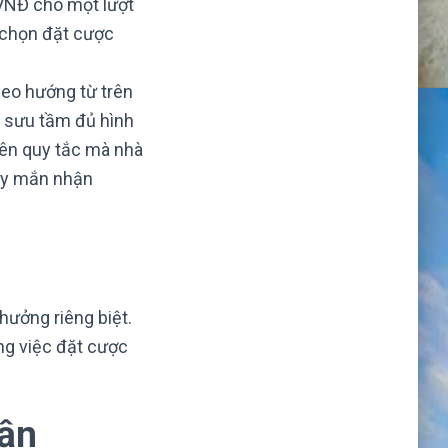
 VNĐ cho một lượt
a chọn đặt cược
theo hướng từ trên
o sưu tầm đủ hình
rên quy tắc mà nhà
may mắn nhận
thưởng riêng biệt.
ng việc đặt cược
hận