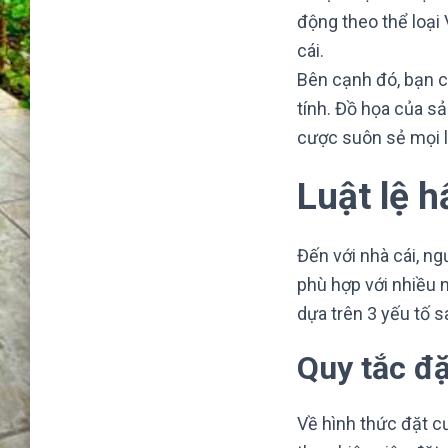
động theo thể loại 
cái.
Bên cạnh đó, bạn cò
tính. Đồ họa của s
cược suôn sẻ mọi l
Luật lệ 
Đến với nhà cái, ngư
phù hợp với nhiều 
dựa trên 3 yếu tố s
Quy tắc đ
Về hình thức đặt c