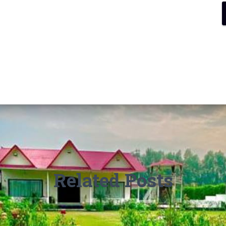
Related Posts