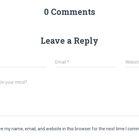
0 Comments
Leave a Reply
*
Email
*
Websit
on your mind?
e my name, email, and website in this browser for the next time I com