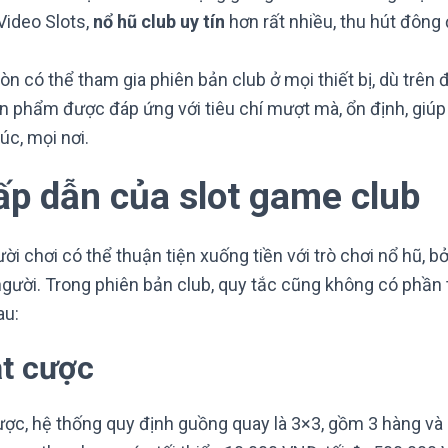
Video Slots,
nổ hũ club uy tín
hơn rất nhiều, thu hút đông 
n có thể tham gia phiên bản club ở mọi thiết bị, dù trên 
ản phẩm được đáp ứng với tiêu chí mượt mà, ổn định, giúp
úc, mọi nơi.
hấp dẫn của slot game club
ời chơi có thể thuận tiện xuống tiền với trò chơi nổ hũ, bởi
người. Trong phiên bản club, quy tắc cũng không có phần 
au:
ặt cược
ược, hệ thống quy định guồng quay là 3×3, gồm 3 hàng và 