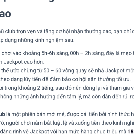
ao
hũ club trọn vẹn và tăng cơ hội nhận thưởng cao, bạn chỉ
áp dụng những kinh nghiệm sau.
n chơi vào khoảng 5h-6h sáng, 00h – 2h sáng, đây là mẹo 
ận Jackpot cao hơn.
 thể ước chừng từ 50 – 60 vòng quay sẽ nhả Jackpot một
theo dạng lũy tiến để đảm bảo cơ hội săn thưởng tối ưu.
hơi trong khoảng 2 tiếng, sau đó nên dừng lại và tham gia
 không những ảnh hưởng đến tâm lý, mà còn dẫn đến rủi ro
lub
là một phiên bản mới mẻ, được cải tiến bởi hình thức h
ó, người chơi nắm bắt luật lệ và xuống tiền theo kinh n
ễ dàng rinh về Jackpot với hạn mức hàng chục triệu mà
18