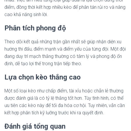
điểm, đồng thời kết hợp nhiều kèo để phân tán rủi ro và nâng
cao khả năng sinh lời.
Phân tích phong độ
Theo dõi kết quả những trận gần nhất sẽ giúp nhận diện xu
hướng thi đấu, điểm mạnh và điểm yếu của từng đội. Một đội
đang duy trì mạch thắng thường có tâm lý và phong độ ổn
định, dễ tạo lợi thế trong trận tiếp theo.
Lựa chọn kèo thắng cao
Một số loại kèo như chấp điểm, tài xỉu hoặc chẵn lẻ thường
được đánh giá là có tỷ lệ thắng tốt hơn. Tùy tình hình, có thể
ưu tiên các kèo này để tối đa hóa cơ hội. Tuy nhiên, vẫn cần
kết hợp phân tích kỹ lưỡng trước khi ra quyết định.
Đánh giá tổng quan