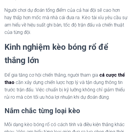
Người chơi dự đoán tổng điểm của cả hai đội sẽ cao hơn
hay thấp hơn mốc mà nhà cái đưa ra. Kèo tài xỉu yêu cầu sự
am hiểu về hiệu suất ghi bàn, tốc độ trận đấu và chiến thuật
của từng đội.
Kinh nghiệm kèo bóng rổ để
thắng lớn
Để gia tăng cơ hội chiến thắng, người tham gia
cá cược thể
thao
cần xây dựng chiến lược hợp lý và tận dụng thông tin
trước trận đấu. Việc chuẩn bị kỹ lưỡng không chỉ giảm thiểu
rủi ro mà còn tối ưu hóa lợi nhuận khi dự đoán đúng.
Nắm chắc từng loại kèo
Mỗi dạng kèo bóng rổ có cách tính và điều kiện thắng khác
nhau. Việc am hiểu từng loại giúp đưa ra lựa chọn đúng thời