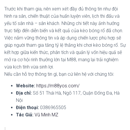
Trước khi tham gia, nên xem xét đầy đủ thông tin như đội
hình ra sân, chiến thuật của huấn luyện viên, lịch thi đấu và
yếu tố sân nhà – sân khách. Những chi tiết này ảnh hưởng
trực tiếp đến diễn biến và kết quả của kèo bóng rổ đã chọn.
Việc nắm vững thông tin và áp dụng chiến lược phù hợp sẽ
giúp người tham gia tăng tỷ lệ thắng khi chơi kèo bóng rổ. Sự
kết hợp giữa kiến thức, phân tích và quản lý vốn hiệu quả sẽ
mở ra cơ hội rinh thưởng lớn tại M88, mang lại trải nghiệm
vừa kịch tính vừa sinh lợi.
Nếu cần hỗ trợ thông tin gì, bạn cứ liên hệ với chúng tôi:
Website:
https://m88yos.com/
Địa chỉ:
Số 51 Thái Hà, Ngõ 117, Quận Đống Đa, Hà
Nội
Điện thoại:
0386965505
Tác Giả:
Vũ Minh MZ