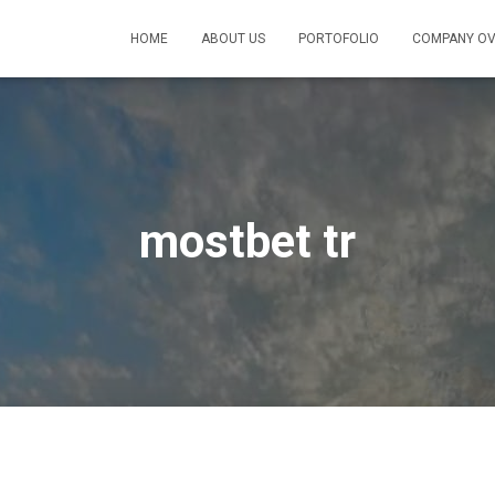
HOME
ABOUT US
PORTOFOLIO
COMPANY OV
mostbet tr