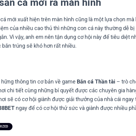
 săn cá mới ra màn hình
á mới xuất hiện trên màn hình cũng là một lựa chọn mà
iệm của nhiều cao thủ thì những con cá này thường dễ bị
ắn. Vì vậy, anh em nên tận dụng cơ hội này để tiêu diệt n
ệc bắn trúng sẽ khó hơn rất nhiều.
kê hững thông tin cơ bản về game
Bắn cá Thần tài
– trò ch
chơi chi tiết cùng những bí quyết được các chuyên gia hàn
i sẽ có cơ hội giành được giải thưởng của nhà cái ngay từ
88BET
ngay để có cơ hội thử sức và giành được nhiều phầ
RIZED