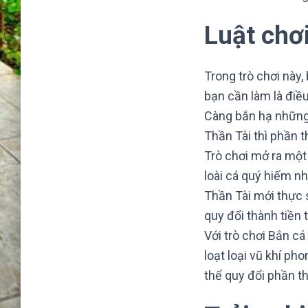
Luật chơ
Trong trò chơi này
bạn cần làm là điều 
Càng bắn hạ những 
Thần Tài thì phần t
Trò chơi mở ra một 
loài cá quý hiếm nh
Thần Tài mới thực 
quy đổi thành tiền
Với trò chơi Bắn c
loạt loại vũ khí ph
thể quy đổi phần th