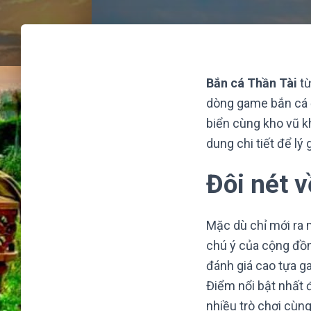
Bắn cá Thần Tài
t
dòng game bắn cá đ
biển cùng kho vũ k
dung chi tiết để lý 
Đôi nét 
Mặc dù chỉ mới ra
chú ý của cộng đồn
đánh giá cao tựa g
Điểm nổi bật nhất đ
nhiều trò chơi cùng 