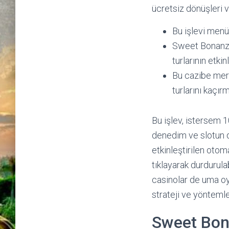
ücretsiz dönüşleri 
Bu işlevi menü
Sweet Bonanza 
turlarının etkin
Bu cazibe merk
turlarını kaçı
Bu işlev, istersem 
denedim ve slotun d
etkinleştirilen otom
tıklayarak durdurula
casinolar de uma oy
strateji ve yöntemle
Sweet Bon