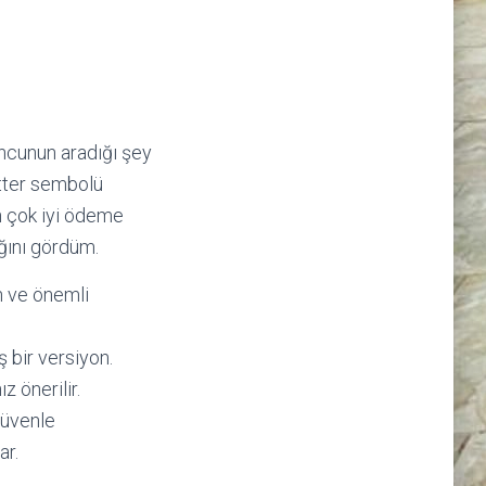
ncunun aradığı şey
atter sembolü
ın çok iyi ödeme
ğını gördüm.
ın ve önemli
 bir versiyon.
 önerilir.
güvenle
ar.