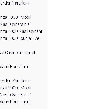
lerden Yararlanın
nza 1000’i Mobil
Nasıl Oynarsınız”
nza 1000 Nasıl Oynanır
za 1000: İpuçları Ve
al Casinoları Tercih
oların Bonuslarını
lerden Yararlanın
nza 1000’i Mobil
Nasıl Oynarsınız”
oların Bonuslarını