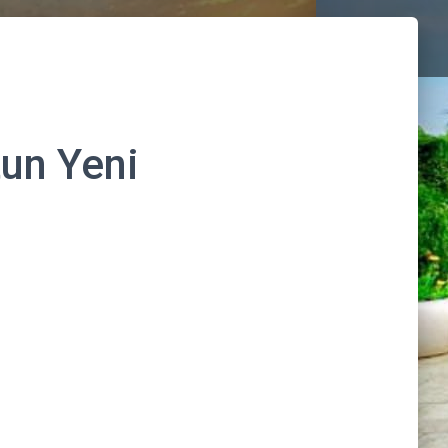
un Yeni