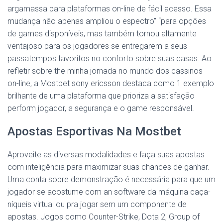
argamassa para plataformas on-line de fácil acesso. Essa
mudança não apenas ampliou o espectro” “para opções
de games disponíveis, mas também tornou altamente
ventajoso para os jogadores se entregarem a seus
passatempos favoritos no conforto sobre suas casas. Ao
refletir sobre the minha jornada no mundo dos cassinos
on-line, a Mostbet sony ericsson destaca como 1 exemplo
brilhante de uma plataforma que prioriza a satisfação
perform jogador, a segurança e o game responsável.
Apostas Esportivas Na Mostbet
Aproveite as diversas modalidades e faça suas apostas
com inteligência para maximizar suas chances de ganhar​.
Uma conta sobre demonstração é necessária para que um
jogador se acostume com an software da máquina caça-
níqueis virtual ou pra jogar sem um componente de
apostas. Jogos como Counter-Strike, Dota 2, Group of