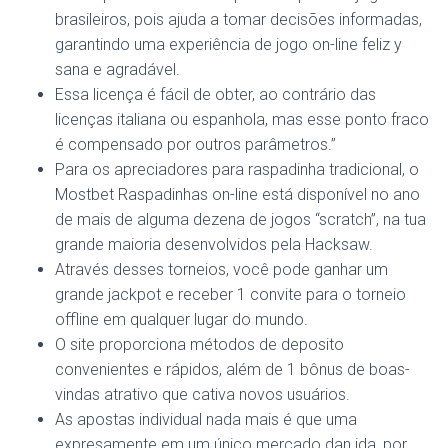
brasileiros, pois ajuda a tomar decisões informadas,
garantindo uma experiência de jogo on-line feliz y
sana e agradável.
Essa licença é fácil de obter, ao contrário das
licenças italiana ou espanhola, mas esse ponto fraco
é compensado por outros parâmetros.”
Para os apreciadores para raspadinha tradicional, o
Mostbet Raspadinhas on-line está disponível no ano
de mais de alguma dezena de jogos “scratch”, na tua
grande maioria desenvolvidos pela Hacksaw.
Através desses torneios, você pode ganhar um
grande jackpot e receber 1 convite para o torneio
offline em qualquer lugar do mundo.
O site proporciona métodos de deposito
convenientes e rápidos, além de 1 bônus de boas-
vindas atrativo que cativa novos usuários.
As apostas individual nada mais é que uma
expresamente em um único mercado dan ida, por