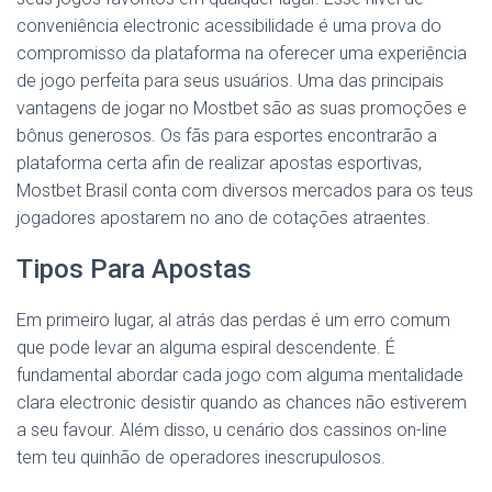
conveniência electronic acessibilidade é uma prova do
compromisso da plataforma na oferecer uma experiência
de jogo perfeita para seus usuários. Uma das principais
vantagens de jogar no Mostbet são as suas promoções e
bônus generosos. Os fãs para esportes encontrarão a
plataforma certa afin de realizar apostas esportivas,
Mostbet Brasil conta com diversos mercados para os teus
jogadores apostarem no ano de cotações atraentes.
Tipos Para Apostas
Em primeiro lugar, al atrás das perdas é um erro comum
que pode levar an alguma espiral descendente. É
fundamental abordar cada jogo com alguma mentalidade
clara electronic desistir quando as chances não estiverem
a seu favour. Além disso, u cenário dos cassinos on-line
tem teu quinhão de operadores inescrupulosos.