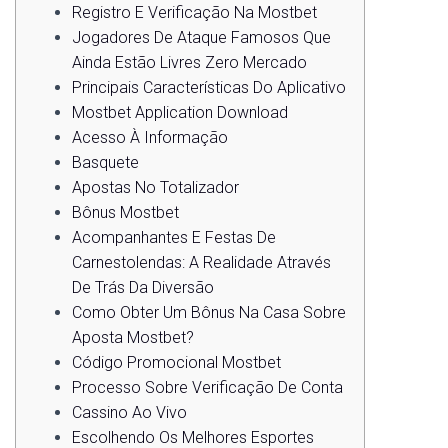
Registro E Verificação Na Mostbet
Jogadores De Ataque Famosos Que
Ainda Estão Livres Zero Mercado
Principais Características Do Aplicativo
Mostbet Application Download
Acesso À Informação
Basquete
Apostas No Totalizador
Bônus Mostbet
Acompanhantes E Festas De
Carnestolendas: A Realidade Através
De Trás Da Diversão
Como Obter Um Bônus Na Casa Sobre
Aposta Mostbet?
Código Promocional Mostbet
Processo Sobre Verificação De Conta
Cassino Ao Vivo
Escolhendo Os Melhores Esportes