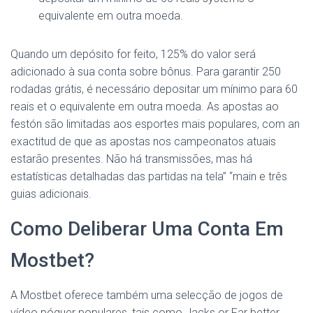
equivalente em outra moeda.
Quando um depósito for feito, 125% do valor será
adicionado à sua conta sobre bônus. Para garantir 250
rodadas grátis, é necessário depositar um mínimo para 60
reais et o equivalente em outra moeda. As apostas ao
festón são limitadas aos esportes mais populares, com an
exactitud de que as apostas nos campeonatos atuais
estarão presentes. Não há transmissões, mas há
estatísticas detalhadas das partidas na tela” “main e três
guias adicionais.
Como Deliberar Uma Conta Em
Mostbet?
A Mostbet oferece também uma selecção de jogos de
vídeo póquer populares, tais como Jacks or Far better,