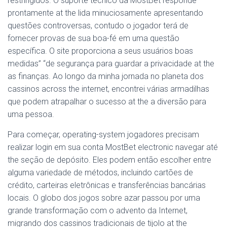
restringidos. O suporte técnico da MostBet responde
prontamente at the lida minuciosamente apresentando
questões controversas, contudo o jogador terá de
fornecer provas de sua boa-fé em uma questão
específica. O site proporciona a seus usuários boas
medidas” “de segurança para guardar a privacidade at the
as finanças. Ao longo da minha jornada no planeta dos
cassinos across the internet, encontrei várias armadilhas
que podem atrapalhar o sucesso at the a diversão para
uma pessoa.
Para começar, operating-system jogadores precisam
realizar login em sua conta MostBet electronic navegar até
the seção de depósito. Eles podem então escolher entre
alguma variedade de métodos, incluindo cartões de
crédito, carteiras eletrônicas e transferências bancárias
locais. O globo dos jogos sobre azar passou por uma
grande transformação com o advento da Internet,
migrando dos cassinos tradicionais de tijolo at the