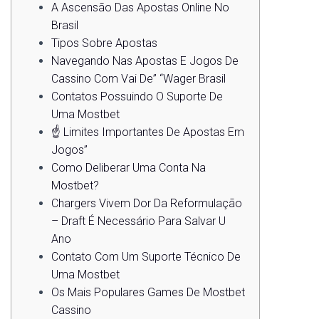
A Ascensão Das Apostas Online No
Brasil
Tipos Sobre Apostas
Navegando Nas Apostas E Jogos De
Cassino Com Vai De” “Wager Brasil
Contatos Possuindo O Suporte De
Uma Mostbet
☝️ Limites Importantes De Apostas Em
Jogos”
Como Deliberar Uma Conta Na
Mostbet?
Chargers Vivem Dor Da Reformulação
– Draft É Necessário Para Salvar U
Ano
Contato Com Um Suporte Técnico De
Uma Mostbet
Os Mais Populares Games De Mostbet
Cassino