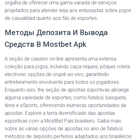
orgulha de oferecer uma gama variada de serviços
projetados para atender seja aos entusiastas sobre jogos
de casualidad quanto aos fãs de esportes.
Методы Депозита И Вывода
Средств В Mostbet Apk
A seção de cassino on-line apresenta uma extensa
coleção para jogos, incluindo caça-níqueis, pôquer, roleta
electronic opções de crupiê ao vivo, garantindo
entretenimento envolvente para todos os jogadores.
Enquanto isso, the seção de apostas esportivas abrange
alguma variedade de esportes, como futebol, basquete,
tênis e eSports, oferecendo inúmeras oportunidades de
apostas. Explore a terra diversificado das apostas
esportivas com a MostBet País brasileiro. Saiba mais
sobre as várias opções de apostas no ano de futebol,
métodos de depósito perfeitos adaptados aos brasileiros