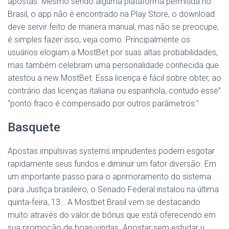
apostas. Mesmo sendo alguma plataforma permitida no
Brasil, o app não é encontrado na Play Store, o download
deve servir feito de manera manual, mas não se preocupe,
é simples fazer isso, veja como. Principalmente os
usuários elogiam a MostBet por suas altas probabilidades,
mas também celebram uma personalidade conhecida que
atestou a new MostBet. Essa licença é fácil sobre obter, ao
contrário das licenças italiana ou espanhola, contudo esse”
“ponto fraco é compensado por outros parâmetros.”
Basquete
Apostas impulsivas systems imprudentes podem esgotar
rapidamente seus fundos e diminuir um fator diversão. Em
um importante passo para o aprimoramento do sistema
para Justiça brasileiro, o Senado Federal instalou na última
quinta-feira, 13… A Mostbet Brasil vem se destacando
muito através do valor de bônus que está oferecendo em
sua promoção de boas-vindas. Apostar sem estudar u