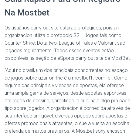
Na Mostbet
Os usuários carry out site estarão protegidos, pois an
organizacion utiliza o protocolo SSL. Jogos tais como
Counter-Strike, Dota two, League of Tales e Valorant são
jogados regularmente. Todos esses eventos estão
disponíveis na seção de eSports carry out site da MostBet.
“Aqui no brasil, um dos principais concorrentes no espaço
de jogos sobre azar on-line é a mostbet1. com. br. Como
alguma das principais viviendas de apostas, ela oferece
uma ampla gama de serviços, desde apostas esportivas
até jogos de cassino, garantindo la cual haja algo pra cada
tipo sobre jogador. A organizacion é conhecida através de
sua interface amigável, diversas opções sobre apostas e
ofertas promocionais atraentes, o que a vuelta an escolha
preferida de muitos brasileiros. A MostBet sony ericsson