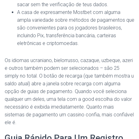
sacar sem the verificação de teus dados.
A casa de expresamente Mostbet com alguma
ampla variedade sobre métodos de pagamentos que
são convenientes para os jogadores brasileiros,
incluindo Pix, transferência bancária, carteiras
eletrônicas e criptomoedas.
Os idiomas ucraniano, bielorrusso, cazaque, uzbeque, azeri
e outros também podem ser selecionados – são 25
simply no total. O botão de recarga (que também mostra u
saldo atual) abre a janela sobre recarga com alguma
opção de guias de pagamento. Quando você seleciona
qualquer um deles, uma tela com a good escolha do valor
necessário é exibida imediatamente. Quanto mais
sistemas de pagamento um cassino confia, mais confiável
ele é.
Guia Rápido Para Um Registro