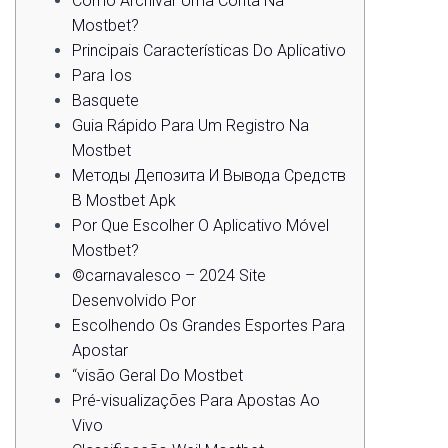
Como Archivar Uma Conta Na
Mostbet?
Principais Características Do Aplicativo
Para Ios
Basquete
Guia Rápido Para Um Registro Na
Mostbet
Методы Депозита И Вывода Средств
В Mostbet Apk
Por Que Escolher O Aplicativo Móvel
Mostbet?
©carnavalesco – 2024 Site
Desenvolvido Por
Escolhendo Os Grandes Esportes Para
Apostar
“visão Geral Do Mostbet
Pré-visualizações Para Apostas Ao
Vivo