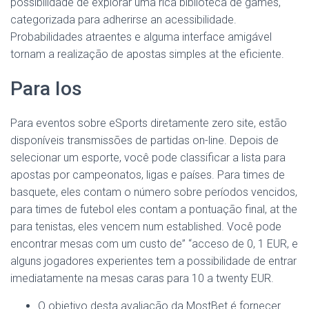
possibilidade de explorar uma rica biblioteca de games,
categorizada para adherirse an acessibilidade.
Probabilidades atraentes e alguma interface amigável
tornam a realização de apostas simples at the eficiente.
Para Ios
Para eventos sobre eSports diretamente zero site, estão
disponíveis transmissões de partidas on-line. Depois de
selecionar um esporte, você pode classificar a lista para
apostas por campeonatos, ligas e países. Para times de
basquete, eles contam o número sobre períodos vencidos,
para times de futebol eles contam a pontuação final, at the
para tenistas, eles vencem num established. Você pode
encontrar mesas com um custo de” “acceso de 0, 1 EUR, e
alguns jogadores experientes tem a possibilidade de entrar
imediatamente na mesas caras para 10 a twenty EUR.
O objetivo desta avaliação da MostBet é fornecer