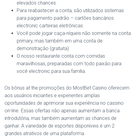
elevados chances.
Para reabastecer a conta, são utilizados sistemas
para pagamento padrão – cartões bancários
electronic carteiras eletrônicas.
Você pode jogar caça-níqueis não somente na conta
primary, mas também em uma conta de
demonstração (gratuita).
O nosso restaurante conta com comidas
maravilhosas, preparadas com todo paixão para
você electronic para sua família.
Os bônus at the promoções do MostBet Casino oferecem
aos usuários iniciantes e experientes amplas
oportunidades de aprimorar sua experiência no cassino
on-line. Essas ofertas não apenas aumentam a banca
introdutória, mas também aumentam as chances de
ganhar. A variedade de esportes disponíveis é um 2
grandes atrativos de uma plataforma.