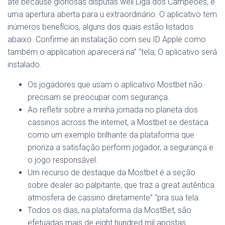
até because gloriosas disputas weil Liga dos Campeões, é
uma apertura aberta para u extraordinário. O aplicativo tem
inúmeros benefícios, alguns dos quais estão listados
abaixo. Confirme an instalação com seu ID Apple como
também o application aparecerá na” “tela; O aplicativo será
instalado.
Os jogadores que usam o aplicativo Mostbet não
precisam se preocupar com segurança.
Ao refletir sobre a minha jornada no planeta dos
cassinos across the internet, a Mostbet se destaca
como um exemplo brilhante da plataforma que
prioriza a satisfação perform jogador, a segurança e
o jogo responsável.
Um recurso de destaque da Mostbet é a seção
sobre dealer ao palpitante, que traz a great autêntica
atmosfera de cassino diretamente” “pra sua tela.
Todos os dias, na plataforma da MostBet, são
efetuadas mais de eight hundred mil apostas.