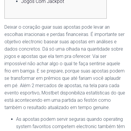
Jogos Com Jackpot
Deixar o coração guiar suas apostas pode levar an
escolhas irracionais e perdas financeiras. É importante ser
objetivo electronic basear suas apostas em análises e
dados concretos. Dá só uma olhada na quantidade sobre
jogos e apostas que ela tem pra oferecer. Vai ser
impossível não achar algo o qual te faça sentirse aquele
frio em barriga. E se prepare, porque suas apostas podem
se transformar em prêmios que até fariam você aplaudir
em pé. Além 2 mercados de apostas, na tela para cada
evento esportivo, Mostbet disponibiliza estatísticas do que
está acontecendo em uma partida ao festón como
também o resultado atualizado em tempo genuine.
As apostas podem servir seguras quando operating
system favoritos competem electronic também têm