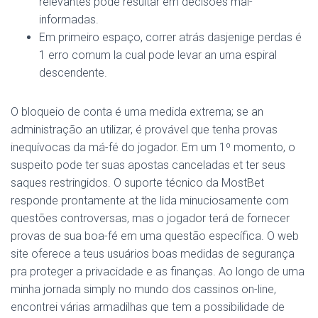
relevantes pode resultar em decisões mal-
informadas.
Em primeiro espaço, correr atrás dasjenige perdas é
1 erro comum la cual pode levar an uma espiral
descendente.
O bloqueio de conta é uma medida extrema; se an
administração an utilizar, é provável que tenha provas
inequívocas da má-fé do jogador. Em um 1º momento, o
suspeito pode ter suas apostas canceladas et ter seus
saques restringidos. O suporte técnico da MostBet
responde prontamente at the lida minuciosamente com
questões controversas, mas o jogador terá de fornecer
provas de sua boa-fé em uma questão específica. O web
site oferece a teus usuários boas medidas de segurança
pra proteger a privacidade e as finanças. Ao longo de uma
minha jornada simply no mundo dos cassinos on-line,
encontrei várias armadilhas que tem a possibilidade de