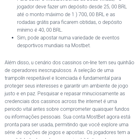
jogador deve fazer um depósito desde 25, 00 BRL
até o monto máximo de 1 ) 700, 00 BRL e as
rodadas grátis para ficarem obtidas, o depósito
mínimo é 40, 00 BRL.
Sim, pode apostar numa variedade de eventos
desportivos mundiais na Mostbet.
Além disso, u cenário dos cassinos on-line tem seu quinhão
de operadores inescrupulosos. A seleção de uma
trampolín respeitável e licenciada é fundamental para
proteger seus interesses e garantir um ambiente de jogo
justo e en paz. Pesquisar e repasar minuciosamente as
credenciais dos cassinos across the internet é uma
periodo vital antes sobre comprometer quaisquer fundos
ou informações pessoais. Sua conta MostBet agora está
pronta para ser usada, permitindo que você explore uma
série de opções de jogos e apostas. Os jogadores tem a