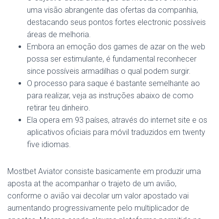
uma visão abrangente das ofertas da companhia,
destacando seus pontos fortes electronic possíveis
áreas de melhoria.
Embora an emoção dos games de azar on the web
possa ser estimulante, é fundamental reconhecer
since possíveis armadilhas o qual podem surgir.
O processo para saque é bastante semelhante ao
para realizar, veja as instruções abaixo de como
retirar teu dinheiro.
Ela opera em 93 países, através do internet site e os
aplicativos oficiais para móvil traduzidos em twenty
five idiomas.
Mostbet Aviator consiste basicamente em produzir uma
aposta at the acompanhar o trajeto de um avião,
conforme o avião vai decolar um valor apostado vai
aumentando progressivamente pelo multiplicador de