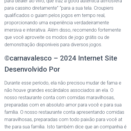
para dealer ao vivo, que traz a good autêntica atmosfera
para cassino diretamente” “para a sua tela. Croupiers
qualificados o guiam pelos jogos em tempo real,
proporcionando uma experiência verdadeiramente
imersiva e interativa. Além disso, recomendo fortemente
que você aproveite os modos de jogo grátis ou de
demonstração disponíveis para diversos jogos.
©carnavalesco – 2024 Internet Site
Desenvolvido Por
Durante esse período, ela não precisou mudar de fama e
não houve grandes escândalos associados an ela. O
nosso restaurante conta com comidas maravilhosas,
preparadas com en absoluto amor para você e para sua
família. O nosso restaurante conta apresentando comidas
maravilhosas, preparadas com todo paixão para você at
the para sua família. Isto também dice que an companhia é