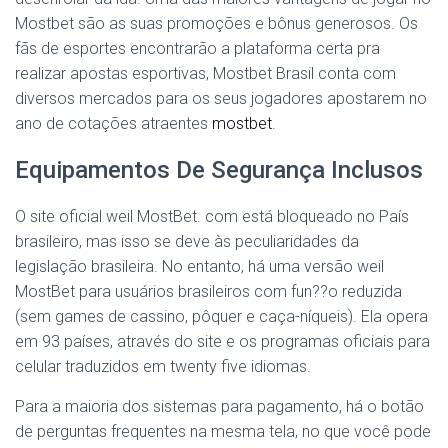
Mostbet são as suas promoções e bônus generosos. Os
fãs de esportes encontrarão a plataforma certa pra
realizar apostas esportivas, Mostbet Brasil conta com
diversos mercados para os seus jogadores apostarem no
ano de cotações atraentes
mostbet
.
Equipamentos De Segurança Inclusos
O site oficial weil MostBet. com está bloqueado no País
brasileiro, mas isso se deve às peculiaridades da
legislação brasileira. No entanto, há uma versão weil
MostBet para usuários brasileiros com fun??o reduzida
(sem games de cassino, pôquer e caça-níqueis). Ela opera
em 93 países, através do site e os programas oficiais para
celular traduzidos em twenty five idiomas.
Para a maioria dos sistemas para pagamento, há o botão
de perguntas frequentes na mesma tela, no que você pode