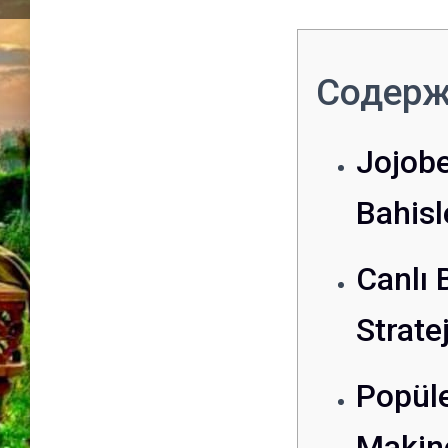
Содер
Jojobe
Bahisl
Canlı 
Stratej
Popüle
Makine