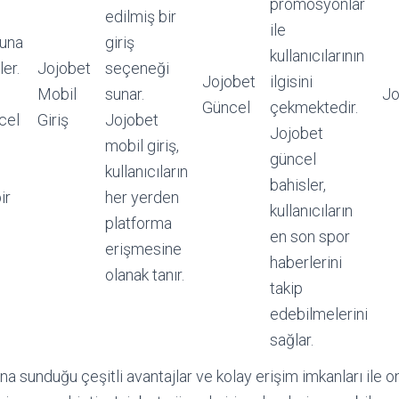
promosyonlar
edilmiş bir
ile
muna
giriş
kullanıcılarının
ler.
Jojobet
seçeneği
Jojobet
ilgisini
Mobil
sunar.
Jo
Güncel
çekmektedir.
cel
Giriş
Jojobet
Jojobet
mobil giriş,
güncel
kullanıcıların
bahisler,
ir
her yerden
kullanıcıların
platforma
en son spor
erişmesine
haberlerini
olanak tanır.
takip
edebilmelerini
sağlar.
ına sunduğu çeşitli avantajlar ve kolay erişim imkanları ile o