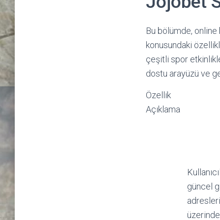
Jojobet S
Bu bölümde, online
konusundaki özellikl
çeşitli spor etkinlik
dostu arayüzü ve ge
Özellik
Açıklama
Kullanıcıl
güncel gi
adresler
üzerind