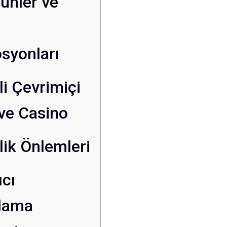
ünler ve
syonları
i Çevrimiçi
ve Casino
ik Önlemleri
ıcı
lama