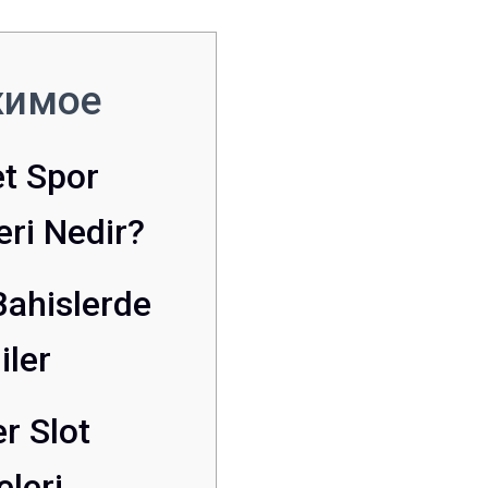
жимое
t Spor
eri Nedir?
Bahislerde
iler
r Slot
leri