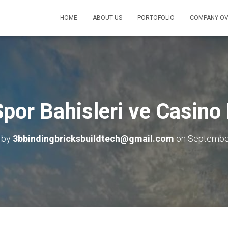
HOME
ABOUT US
PORTOFOLIO
COMPANY OV
Spor Bahisleri ve Casino
 by
3bbindingbricksbuildtech@gmail.com
on
September