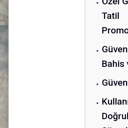
Özel G
Tatil
Promo
Güvenl
Bahis 
Güvenl
Kullan
Doğru