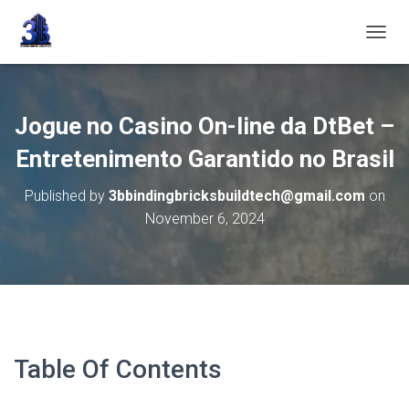
T
O
G
G
L
Jogue no Casino On-line da DtBet –
E
N
Entretenimento Garantido no Brasil
A
V
Published by
3bbindingbricksbuildtech@gmail.com
on
I
November 6, 2024
G
A
T
I
O
N
Table Of Contents