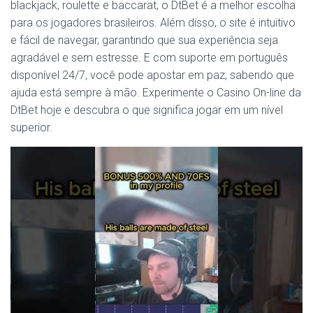
blackjack, roulette e baccarat, o DtBet é a melhor escolha
para os jogadores brasileiros. Além disso, o site é intuitivo
e fácil de navegar, garantindo que sua experiência seja
agradável e sem estresse. E com suporte em português
disponível 24/7, você pode apostar em paz, sabendo que
ajuda está sempre à mão. Experimente o Casino On-line da
DtBet hoje e descubra o que significa jogar em um nível
superior.