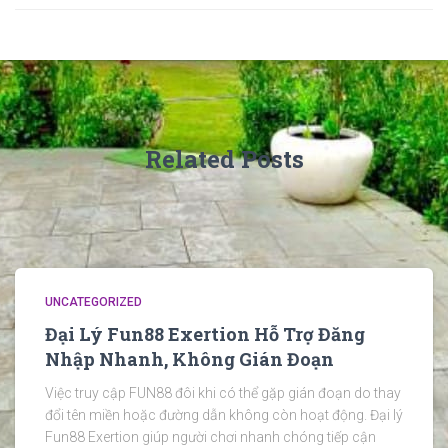
Related Posts
UNCATEGORIZED
Đại Lý Fun88 Exertion Hỗ Trợ Đăng
Nhập Nhanh, Không Gián Đoạn
Việc truy cập FUN88 đôi khi có thể gặp gián đoạn do thay
đổi tên miền hoặc đường dẫn không còn hoạt động. Đại lý
Fun88 Exertion giúp người chơi nhanh chóng tiếp cận