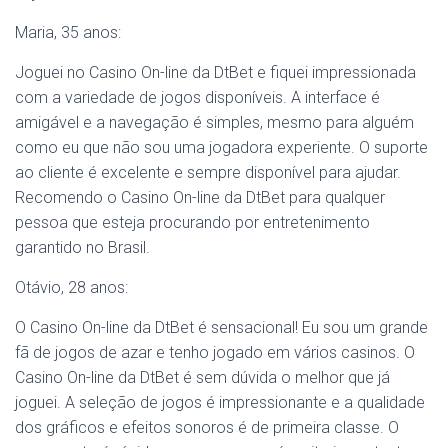
Maria, 35 anos:
Joguei no Casino On-line da DtBet e fiquei impressionada
com a variedade de jogos disponíveis. A interface é
amigável e a navegação é simples, mesmo para alguém
como eu que não sou uma jogadora experiente. O suporte
ao cliente é excelente e sempre disponível para ajudar.
Recomendo o Casino On-line da DtBet para qualquer
pessoa que esteja procurando por entretenimento
garantido no Brasil.
Otávio, 28 anos:
O Casino On-line da DtBet é sensacional! Eu sou um grande
fã de jogos de azar e tenho jogado em vários casinos. O
Casino On-line da DtBet é sem dúvida o melhor que já
joguei. A seleção de jogos é impressionante e a qualidade
dos gráficos e efeitos sonoros é de primeira classe. O