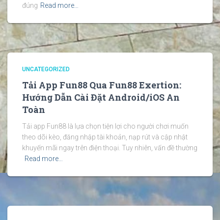
đúng
Read more…
UNCATEGORIZED
Tải App Fun88 Qua Fun88 Exertion:
Hướng Dẫn Cài Đặt Android/iOS An
Toàn
Tải app Fun88 là lựa chọn tiện lợi cho người chơi muốn
theo dõi kèo, đăng nhập tài khoản, nạp rút và cập nhật
khuyến mãi ngay trên điện thoại. Tuy nhiên, vấn đề thường
Read more…