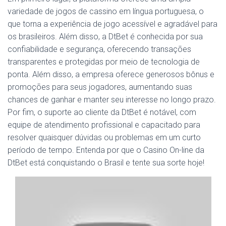
variedade de jogos de cassino em língua portuguesa, o
que torna a experiência de jogo acessível e agradável para
os brasileiros. Além disso, a DtBet é conhecida por sua
confiabilidade e segurança, oferecendo transações
transparentes e protegidas por meio de tecnologia de
ponta. Além disso, a empresa oferece generosos bônus e
promoções para seus jogadores, aumentando suas
chances de ganhar e manter seu interesse no longo prazo.
Por fim, o suporte ao cliente da DtBet é notável, com
equipe de atendimento profissional e capacitado para
resolver quaisquer dúvidas ou problemas em um curto
período de tempo. Entenda por que o Casino On-line da
DtBet está conquistando o Brasil e tente sua sorte hoje!