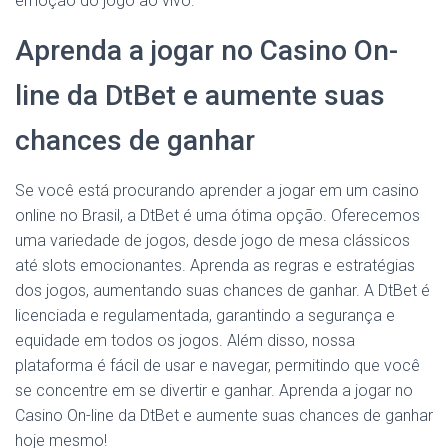
emoção do jogo ao vivo.
Aprenda a jogar no Casino On-
line da DtBet e aumente suas
chances de ganhar
Se você está procurando aprender a jogar em um casino
online no Brasil, a DtBet é uma ótima opção. Oferecemos
uma variedade de jogos, desde jogo de mesa clássicos
até slots emocionantes. Aprenda as regras e estratégias
dos jogos, aumentando suas chances de ganhar. A DtBet é
licenciada e regulamentada, garantindo a segurança e
equidade em todos os jogos. Além disso, nossa
plataforma é fácil de usar e navegar, permitindo que você
se concentre em se divertir e ganhar. Aprenda a jogar no
Casino On-line da DtBet e aumente suas chances de ganhar
hoje mesmo!