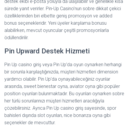
destek ekibi e-posta yoluyla da ulaşılabilir ve genellikle kısa
sürede yanıt verirler. Pin-Up Casino’nun sobre dikkat çekici
özelliklerinden biri elbette geniş promosyon ve added
bonus seçenekleridir. Yeni üyeler karşılama bonusu
alabilirken, mevcut oyuncular çeşitli promosyonlarla
ödüllendirilir.
Pin Upward Destek Hizmeti
Pin Up casino giriş veya Pin Up’da oyun oynarken herhangi
bir sorunla karşılaştığınızda, müşteri hizmetleri dimension
yardımcı olabilir. Pin Up’da oynayabileceğiniz oyunlar
arasında, sweet bienestar oyna, aviator oyna gibi popüler
position oyunları bulunmaktadır. Bu oyunları oynarken sobre
her türlü sorunlarınızı müşteri hizmetleri aracılığıyla
çözebilirsiniz. Ayrıca Pin Up casino giriş sayesinde, spor
bahisleri dışında slot oyunları, nice bonanza oyna gibi
seçenekler de mevcuttur.