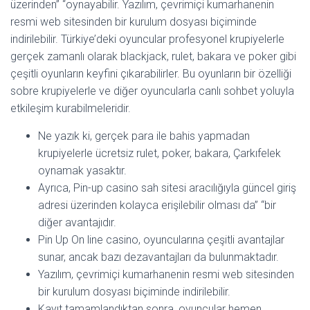
üzerinden” “oynayabilir. Yazılım, çevrimiçi kumarhanenin
resmi web sitesinden bir kurulum dosyası biçiminde
indirilebilir. Türkiye’deki oyuncular profesyonel krupiyelerle
gerçek zamanlı olarak blackjack, rulet, bakara ve poker gibi
çeşitli oyunların keyfini çıkarabilirler. Bu oyunların bir özelliği
sobre krupiyelerle ve diğer oyuncularla canlı sohbet yoluyla
etkileşim kurabilmeleridir.
Ne yazık ki, gerçek para ile bahis yapmadan
krupiyelerle ücretsiz rulet, poker, bakara, Çarkıfelek
oynamak yasaktır.
Ayrıca, Pin-up casino sah sitesi aracılığıyla güncel giriş
adresi üzerinden kolayca erişilebilir olması da” “bir
diğer avantajıdır.
Pin Up On line casino, oyuncularına çeşitli avantajlar
sunar, ancak bazı dezavantajları da bulunmaktadır.
Yazılım, çevrimiçi kumarhanenin resmi web sitesinden
bir kurulum dosyası biçiminde indirilebilir.
Kayıt tamamlandıktan sonra, oyuncular hemen