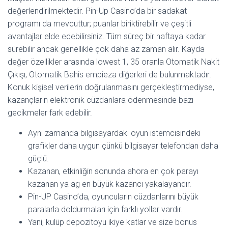
değerlendirilmektedir. Pin-Up Casino’da bir sadakat
programı da mevcuttur; puanlar biriktirebilir ve çeşitli
avantajlar elde edebilirsiniz. Tüm süreç bir haftaya kadar
sürebilir ancak genellikle çok daha az zaman alır. Kayda
değer özellikler arasında lowest 1, 35 oranla Otomatik Nakit
Çıkışı, Otomatik Bahis empieza diğerleri de bulunmaktadır.
Konuk kişisel verilerin doğrulanmasını gerçekleştirmediyse,
kazançların elektronik cüzdanlara ödenmesinde bazı
gecikmeler fark edebilir.
Aynı zamanda bilgisayardaki oyun istemcisindeki
grafikler daha uygun çünkü bilgisayar telefondan daha
güçlü.
Kazanan, etkinliğin sonunda ahora en çok parayı
kazanan ya ag en büyük kazancı yakalayandır.
Pin-UP Casino’da, oyuncuların cüzdanlarını büyük
paralarla doldurmaları için farklı yollar vardır.
Yani, kulüp depozitoyu ikiye katlar ve size bonus