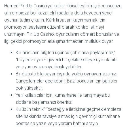
Hemen Pin-Up Casino’ya katılın, kişiselleştirilmiş bonusunuzu
alın empieza bol kazançlı fırsatlarla dolu heyecan verici
oyunun tadını çıkarın. Kârlı fırsatları kaçırmamak için
promosyon sayfasını düzenli olarak kontrol etmeyi
unutmayın. Pin Up Casino, oyuncularını cömert bonuslar ve
ilgi çekici promosyonlarla şımartmaktan mutluluk duyar.
Kullanıcıların bilgileri üçüncü şahıslarla paylaşılmaz,”
“böylece üyeler güvenli bir şekilde siteye üye olabilir
ve oyun oynamaya başlayabilirler.
Bir dizüstü bilgisayar dışında yolda oynayamazsınız.
Güncellemeler gecikebilir. Bazı bonuslar için bahisler
çok yüksektir.
Yeni kullanıcılar için, kumarhane ile tanışmaya bu
slotlarla başlamanızı öneririz.
Kulübün teknik” “desteğiyle iletişime geçmek empieza
site hakkında tavsiye almak için çevrimiçi kumarhane
postasına yazın veya yardım hattını arayın.