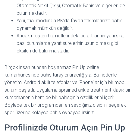
Otomatik Nakit Çıkışı, Otomatik Bahis ve diğerleri de
bulunmaktadır.
Yani, trial modunda BK’da favori takımlarınıza bahis
oynamak mümkün değildir.
Ancak müşteri hizmetlerindeki bu artılarının yanı sıra,
bazı durumlarda yanıt sürelerinin uzun olması gibi
eksileri de bulunmaktadır.
Birçok insan bundan hoşlanmaz Pin Up online
kumarhanesinde bahis tarayıcı aracılığıyla. Bu nedenle
yönetim, Android akıllı telefonlar ve iPhone’lar için bir mobil
sürüm başlattı. Uygulama sprained ankle treatment klasik bir
kumarhanenin hem de bir bahisçinin özelliklerini içerir.
Böylece tek bir programdan en sevdiğiniz disiplini seçerek
spor üzerine kolayca bahis oynayabilirsiniz.
Profilinizde Oturum Açın Pin Up