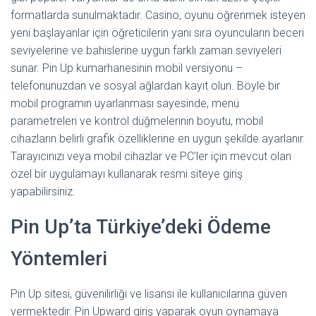
formatlarda sunulmaktadır. Casino, oyunu öğrenmek isteyen
yeni başlayanlar için öğreticilerin yanı sıra oyuncuların beceri
seviyelerine ve bahislerine uygun farklı zaman seviyeleri
sunar. Pin Up kumarhanesinin mobil versiyonu –
telefonunuzdan ve sosyal ağlardan kayıt olun. Böyle bir
mobil programın uyarlanması sayesinde, menü
parametreleri ve kontrol düğmelerinin boyutu, mobil
cihazların belirli grafik özelliklerine en uygun şekilde ayarlanır.
Tarayıcınızı veya mobil cihazlar ve PC’ler için mevcut olan
özel bir uygulamayı kullanarak resmi siteye giriş
yapabilirsiniz.
Pin Up’ta Türkiye’deki Ödeme
Yöntemleri
Pin Up sitesi, güvenilirliği ve lisansı ile kullanıcılarına güven
vermektedir. Pin Upward giriş yaparak oyun oynamaya