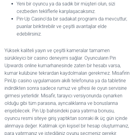
Yeni bir oyuncu ya da sadık bir müşteri olun, sizi
cezbeden tekliflerle karşılaşacaksınız.
Pin-Up Casino’da bir sadakat programı da mevcuttur;
puanlar biriktirebilir ve çeşitli avantajlar elde
edebilirsiniz.
Yüksek kaliteli yayın ve çeşitli kameralar tamamen
sürükleyici bir casino deneyimi sağlar. Oyuncuların Pin
Upwards online kumarhanesinde zaten bir hesabı varsa,
kumar kulübüne tekrardan kaydolmaları gerekmez. Misafirin
PinUp casino uygulamasını akıllı telefonuna ya da tabletine
indirdikten sonra sadece rumuz ve şifresi ile oyun servisine
girmesi yeterlidir. Misafir, tarayıcı versiyonunda oynarken
olduğu gibi tüm parasına, ayrıcalıklarına ve bonuslarına
erişebilecek. Pin Up bahsindeki para yatırma bonusu,
oyuncu resmi siteye giriş yaptıktan sonraki ilk üç gün içinde
alınmaya değer. Katılmak için kişisel bir hesap oluşturmanız,
para yatırmanız ve istediğiniz oyunu seçmeniz gerekir.