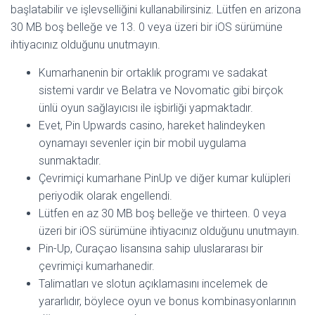
başlatabilir ve işlevselliğini kullanabilirsiniz. Lütfen en arizona
30 MB boş belleğe ve 13. 0 veya üzeri bir iOS sürümüne
ihtiyacınız olduğunu unutmayın.
Kumarhanenin bir ortaklık programı ve sadakat
sistemi vardır ve Belatra ve Novomatic gibi birçok
ünlü oyun sağlayıcısı ile işbirliği yapmaktadır.
Evet, Pin Upwards casino, hareket halindeyken
oynamayı sevenler için bir mobil uygulama
sunmaktadır.
Çevrimiçi kumarhane PinUp ve diğer kumar kulüpleri
periyodik olarak engellendi.
Lütfen en az 30 MB boş belleğe ve thirteen. 0 veya
üzeri bir iOS sürümüne ihtiyacınız olduğunu unutmayın.
Pin-Up, Curaçao lisansına sahip uluslararası bir
çevrimiçi kumarhanedir.
Talimatları ve slotun açıklamasını incelemek de
yararlıdır, böylece oyun ve bonus kombinasyonlarının