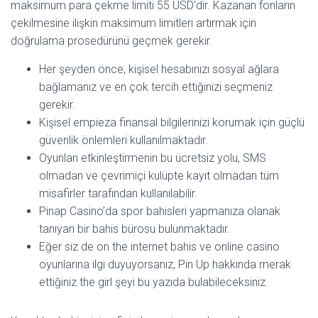
maksimum para çekme limiti 55 USD’dir. Kazanan fonların
çekilmesine ilişkin maksimum limitleri artırmak için
doğrulama prosedürünü geçmek gerekir.
Her şeyden önce, kişisel hesabınızı sosyal ağlara
bağlamanız ve en çok tercih ettiğinizi seçmeniz
gerekir.
Kişisel empieza finansal bilgilerinizi korumak için güçlü
güvenlik önlemleri kullanılmaktadır.
Oyunları etkinleştirmenin bu ücretsiz yolu, SMS
olmadan ve çevrimiçi kulüpte kayıt olmadan tüm
misafirler tarafından kullanılabilir.
Pinap Casino’da spor bahisleri yapmanıza olanak
tanıyan bir bahis bürosu bulunmaktadır.
Eğer siz de on the internet bahis ve online casino
oyunlarına ilgi duyuyorsanız, Pin Up hakkında merak
ettiğiniz the girl şeyi bu yazıda bulabileceksiniz.