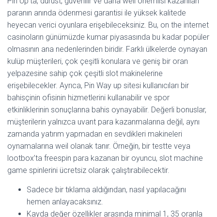
Pin Up’ta, dürüst, güvenilir ve daha weil önemlisi kazanılan
paranın anında ödenmesi garantisi ile yüksek kalitede
heyecan verici oyunlara erişebileceksiniz. Bu, on the internet
casinoların günümüzde kumar piyasasında bu kadar popüler
olmasının ana nedenlerinden biridir. Farklı ülkelerde oynayan
kulüp müşterileri, çok çeşitli konulara ve geniş bir oran
yelpazesine sahip çok çeşitli slot makinelerine
erişebilecekler. Ayrıca, Pin Way up sitesi kullanıcıları bir
bahisçinin ofisinin hizmetlerini kullanabilir ve spor
etkinliklerinin sonuçlarına bahis oynayabilir. Değerli bonuslar,
müşterilerin yalnızca uvant para kazanmalarına değil, aynı
zamanda yatırım yapmadan en sevdikleri makineleri
oynamalarına weil olanak tanır. Örneğin, bir testte veya
lootbox’ta freespin para kazanan bir oyuncu, slot machine
game spinlerini ücretsiz olarak çalıştırabilecektir.
Sadece bir tıklama aldığından, nasıl yapılacağını
hemen anlayacaksınız.
Kayda değer özellikler arasında minimal 1, 35 oranla