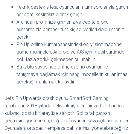
Teknik destek sitesi, oyuncuların tüm sorularıyla günün
her saati kesintisiz olarak çalışır.
Ardından profilinize girmeniz ve cep telefonu
numaranızla beraber tüm kişisel verileri doldurmanız
gerekir.
Pin Up online kumarhanesindeki en iyi slot machine
game makineleri, Android ve iOS için mobil sürümde
çok fazla zorluk çekmeden bulunabilir.
Bu tablo sayesinde online casino oyunları ile
tanışmaya başlamak için hangi modellerin kullanılması
gerektiğini anlamak kolaydır.
JetX Pin Upwards crash oyunu SmartSoft Gaming
tarafından 2018 yılında geliştirilmiştir empieza basit ancak
kullanıcı dostu bir arayüze sahiptir. Sol taraf çarpan
geçmişini gösterirken, sağ taraf oyuncu kazançlarını sergiler.
Oyun alanı ortadadır empieza bahislerinizi yönetebileceğiniz