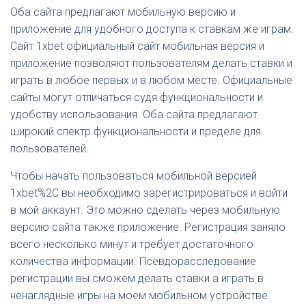
Оба сайта предлагают мобильную версию и
приложение для удобного доступа к ставкам же играм.
Сайт 1xbet официальный сайт мобильная версия и
приложение позволяют пользователям делать ставки и
играть в любое первых и в любом месте. Официальные
сайты могут отличаться судя функциональности и
удобству использования. Оба сайта предлагают
широкий спектр функциональности и пределе для
пользователей.
Чтобы начать пользоваться мобильной версией
1xbet%2C вы необходимо зарегистрироваться и войти
в мой аккаунт. Это можно сделать через мобильную
версию сайта также приложение. Регистрация заняло
всего несколько минут и требует достаточного
количества информации. Псевдорасследование
регистрации вы сможем делать ставки а играть в
ненаглядные игры на моем мобильном устройстве.