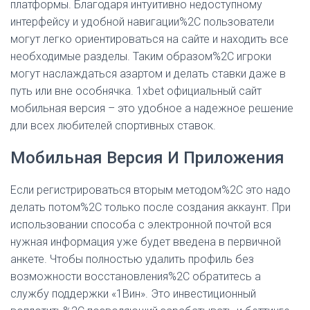
платформы. Благодаря интуитивно недоступному
интерфейсу и удобной навигации%2C пользователи
могут легко ориентироваться на сайте и находить все
необходимые разделы. Таким образом%2C игроки
могут наслаждаться азартом и делать ставки даже в
путь или вне особнячка. 1xbet официальный сайт
мобильная версия – это удобное а надежное решение
дли всех любителей спортивных ставок.
Мобильная Версия И Приложения
Если регистрироваться вторым методом%2C это надо
делать потом%2C только после создания аккаунт. При
использовании способа с электронной почтой вся
нужная информация уже будет введена в первичной
анкете. Чтобы полностью удалить профиль без
возможности восстановления%2C обратитесь а
службу поддержки «1Вин». Это инвестиционный