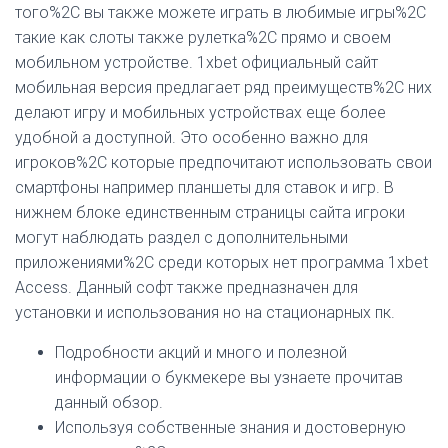
того%2C вы также можете играть в любимые игры%2C
такие как слоты также рулетка%2C прямо и своем
мобильном устройстве. 1xbet официальный сайт
мобильная версия предлагает ряд преимуществ%2C них
делают игру и мобильных устройствах еще более
удобной а доступной. Это особенно важно для
игроков%2C которые предпочитают использовать свои
смартфоны например планшеты для ставок и игр. В
нижнем блоке единственным страницы сайта игроки
могут наблюдать раздел с дополнительными
приложениями%2C среди которых нет программа 1xbet
Access. Данный софт также предназначен для
установки и использования но на стационарных пк.
Подробности акций и много и полезной
информации о букмекере вы узнаете прочитав
данный обзор.
Используя собственные знания и достоверную