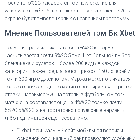
После того%2C как десктопное приложение для
windows от 1хбет было полностью установлено%2C в
экране будет выведен ярлык с названием программы.
Мнение Пользователей том Бк Xbet
Большая трети из них – это слоты%2C которых
насчитывается почти 9%2C 5 тыс. Нет большой выбор
блэкджека и рулеток – более 200 виды в каждой
категории. Также предлагается трехсот 150 лотерей и
почти 300 игр с джекпотом. Маржа может отличаться
только в рамках одного матча в варьируется от рынка
ставки. Например%2C на тоталы в футбольном топ-
матче она составляет еще не 4%%2C только почти
5%2C 5%%2C а на достаточно популярные варианты
либо подниматься еще несравнимо.
“1xbet официальный сайт мобильная версия и
основной официальный сайт позволяют удобный и