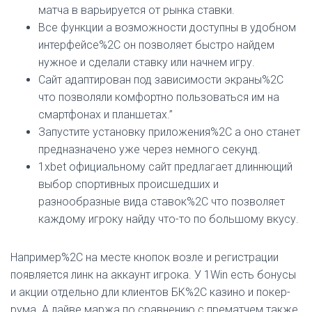
матча в варьируется от рынка ставки.
Все функции а возможности доступны в удобном
интерфейсе%2C он позволяет быстро найдем
нужное и сделали ставку или начнем игру.
Сайт адаптирован под зависимости экраны%2C
что позволяли комфортно пользоваться им на
смартфонах и планшетах.”
Запустите установку приложения%2C а оно станет
предназначено уже через немного секунд.
1хbet официальному сайт предлагает длиннющий
выбор спортивных происшедших и
разнообразные вида ставок%2C что позволяет
каждому игроку найду что-то по большому вкусу.
Например%2C на месте кнопок возле и регистрации
появляется линк на аккаунт игрока. У 1Win есть бонусы
и акции отдельно дли клиентов БК%2C казино и покер-
рума. А лайве маржа по сравнению с прематчем также