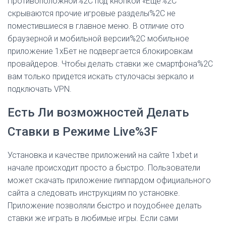
Противоположной%2C под кнопкой «Еще%2C
скрываются прочие игровые разделы%2C не
поместившиеся в главное меню. В отличие ото
браузерной и мобильной версии%2C мобильное
приложение 1хБет не подвергается блокировкам
провайдеров. Чтобы делать ставки же смартфона%2C
вам только придется искать стулочасы зеркало и
подключать VPN.
Есть Ли возможностей Делать
Ставки в Режиме Live%3F
Установка и качестве приложений на сайте 1xbet и
начале происходит просто а быстро. Пользователи
может скачать приложение пиппардом официального
сайта а следовать инструкциям по установке.
Приложение позволяли быстро и поудобнее делать
ставки же играть в любимые игры. Если сами