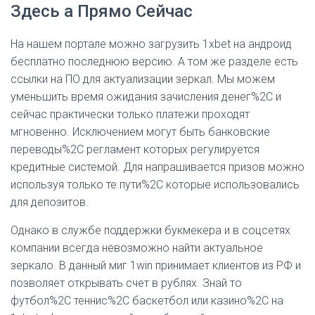
Здесь а Прямо Сейчас
На нашем портале можно загрузить 1xbet на андроид
бесплатно последнюю версию. А том же разделе есть
ссылки на ПО для актуализации зеркал. Мы можем
уменьшить время ожидания зачисления денег%2C и
сейчас практически только платежи проходят
мгновенно. Исключением могут быть банковские
переводы%2C регламент которых регулируется
кредитные системой. Для напрашивается призов можно
используя только те пути%2C которые использовались
для депозитов.
Однако в службе поддержки букмекера и в соцсетях
компании всегда невозможно найти актуальное
зеркало. В данный миг 1win принимает клиентов из РФ и
позволяет открывать счет в рублях. Знай то
футбол%2C теннис%2C баскетбол или казино%2C на