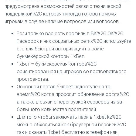
предусмотрена возможностей связи с технической
поддержкой%2C которая никогда готова помочь
игрокам в случае наличие вопросов или вопросов.
Если только вас есть профиль в ВК%2C ОК%2C
Facebook и них социальных сетях%2C используйте
его для быстрой авторизации на сайте
букмекерской конторы 1хБет.
1хБет – букмекерская контора%2C
ориентированная на игроков со постсоветского
пространства.
Основной портал бывает недоступен а то
время%2C когда проходит обновление софта%2C
а также в связи с перегрузкой серверов из-за
большого количества посетителей.
Дли того чтобы заключать пари в 1xbet kz%2C
можно обходиться как браузерной версией%2C
так и скачать 1xbet бесплатно в телефон или