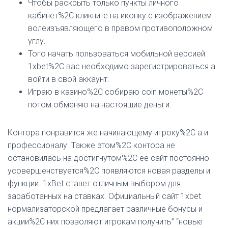
Чтобы раскрыть только пункты личного
кабинет%2C кликните на иконку с изображением
волеизъявляющего в правом противоположном
углу.
Того начать пользоваться мобильной версией
1xbet%2C вас необходимо зарегистрироваться а
войти в свой аккаунт.
Играю в казино%2C собираю coin монеты%2C
потом обменяю на настоящие деньги.
Контора понравится же начинающему игроку%2C а и
профессионалу. Также этом%2C контора не
остановилась на достигнутом%2C ее сайт постоянно
усовершенствуется%2C появляются новая разделы и
функции. 1xBet станет отличным выбором для
заработанных на ставках. Официальный сайт 1xbet
нормализаторской предлагает различные бонусы и
акции%2C них позволяют игрокам получить” “новые